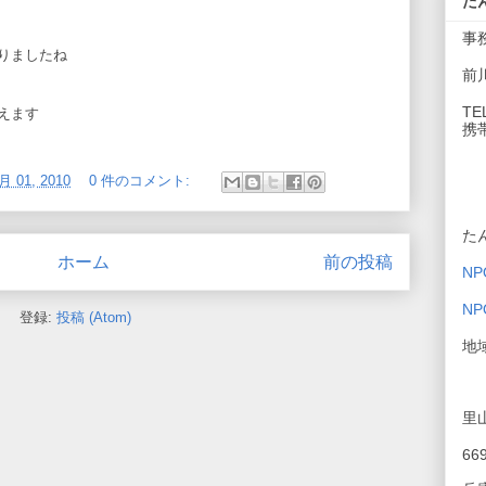
た
事
りましたね
前
TE
えます
携帯
月 01, 2010
0 件のコメント:
た
ホーム
前の投稿
N
N
登録:
投稿 (Atom)
地
里
66