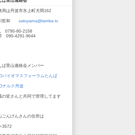
んば里山連絡会
務局は丹波市氷上町犬岡162
川哲和
satoyama@tamba.tv
L 0795-80-2158
 090-4291-9644
んば里山連絡会メンバー
POバイオマスフォーラムたんば
POナルク丹波
域の皆さんと共同で管理してます
山ごんげんさんの住所は
9-3572