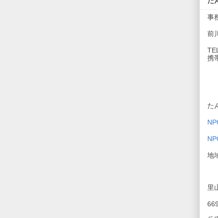
た
事
前
TE
携帯
た
N
N
地
里
66