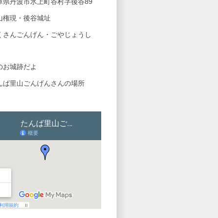
庫県丹波市氷上町谷村字後谷89
山権現・後谷城址
くさんごんげん・ごやじょうし
のお城跡だよ
んば里山ごんげんさんの場所